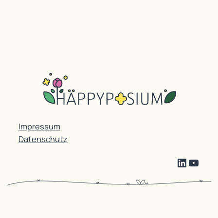
Impressum
Datenschutz
LinkedI
YouT