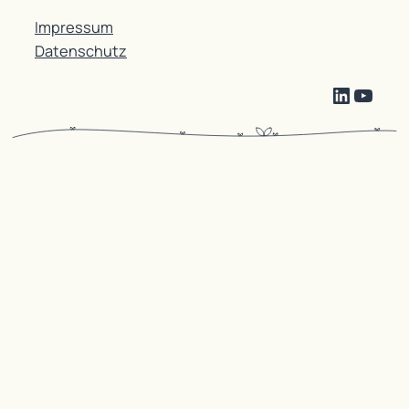
Impressum
Datenschutz
LinkedI
YouT